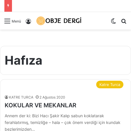
Dış gö
Ar
Kayıt Ol
Menü
Hafıza
Katre Turca
KATRE TURCA
2 Ağustos 2020
KOKULAR VE MEKANLAR
Annem der ki: Bizi Hacı Şakir Kalıp sabun koklatarak
ferahlatırmış, temizliğe – hala – çok önem verdiği için kundak
bezlerimizden…