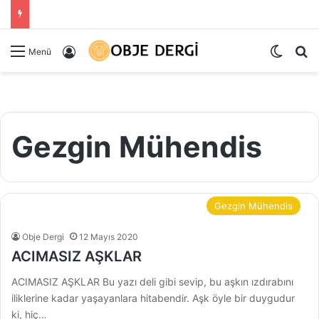
Dış gö
Ar
Kayıt Ol
Menü
Gezgin Mühendis
Gezgin Mühendis
Obje Dergi
12 Mayıs 2020
ACIMASIZ AŞKLAR
ACIMASIZ AŞKLAR Bu yazı deli gibi sevip, bu aşkın ızdırabını
iliklerine kadar yaşayanlara hitabendir. Aşk öyle bir duygudur
ki, hiç…