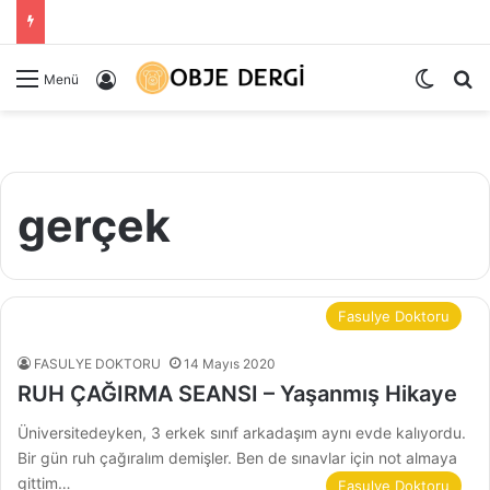
Dış gö
Ar
Kayıt Ol
Menü
gerçek
Fasulye Doktoru
FASULYE DOKTORU
14 Mayıs 2020
RUH ÇAĞIRMA SEANSI – Yaşanmış Hikaye
Üniversitedeyken, 3 erkek sınıf arkadaşım aynı evde kalıyordu.
Bir gün ruh çağıralım demişler. Ben de sınavlar için not almaya
gittim…
Fasulye Doktoru