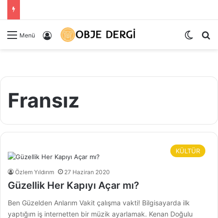
Dış gö
Ar
Kayıt Ol
Menü
Fransız
KÜLTÜR
Özlem Yıldırım
27 Haziran 2020
Güzellik Her Kapıyı Açar mı?
Ben Güzelden Anlarım Vakit çalışma vakti! Bilgisayarda ilk
yaptığım iş internetten bir müzik ayarlamak. Kenan Doğulu