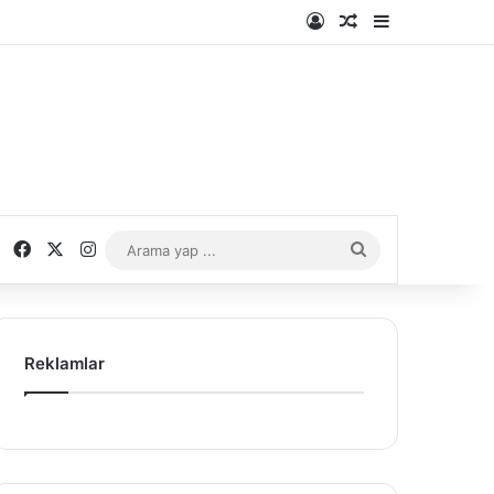
Kayıt Ol
Rastgele Makale
Kenar Bölme
Facebook
X
Instagram
Arama
yap
...
Reklamlar