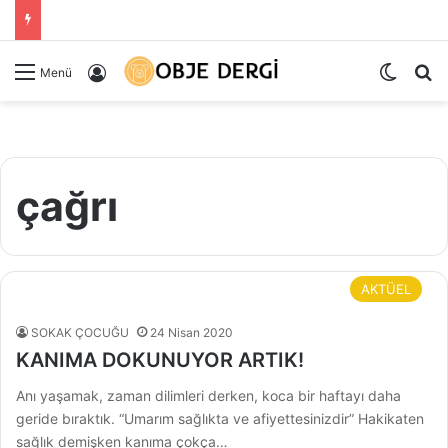
Dış gö
Ar
Kayıt Ol
Menü
çağrı
AKTÜEL
SOKAK ÇOCUĞU
24 Nisan 2020
KANIMA DOKUNUYOR ARTIK!
Anı yaşamak, zaman dilimleri derken, koca bir haftayı daha
geride bıraktık. “Umarım sağlıkta ve afiyettesinizdir” Hakikaten
sağlık demişken kanıma çokça…