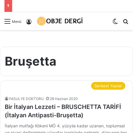
Dış gö
Ar
Kayıt Ol
Menü
Bruşetta
Serbest Yazılar
FASULYE DOKTORU
28 Haziran 2020
Bir İtalyan Lezzeti – BRUSCHETTA TARİFİ
(İtalyan Antipasti-Bruşetta)
İtalyan mutfağı Kökeni MÖ 4. yüzyıla kadar uzanan, toplumsal
ve siyasi değişimlerle yüzyıllar içerisinde gelişmiş, dünyanın her