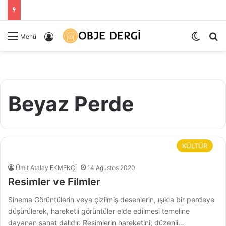
Dış gö
Ar
Kayıt Ol
Menü
Beyaz Perde
KÜLTÜR
Ümit Atalay EKMEKÇİ
14 Ağustos 2020
Resimler ve Filmler
Sinema Görüntülerin veya çizilmiş desenlerin, ışıkla bir perdeye
düşürülerek, hareketli görüntüler elde edilmesi temeline
dayanan sanat dalıdır. Resimlerin hareketini; düzenli…