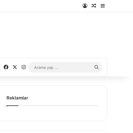
Kayıt Ol
Rastgele Makale
Kenar Bölme
Facebook
X
Instagram
Arama
yap
...
Reklamlar