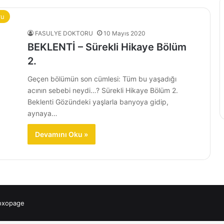
ru
FASULYE DOKTORU
10 Mayıs 2020
BEKLENTİ – Sürekli Hikaye Bölüm
2.
Geçen bölümün son cümlesi: Tüm bu yaşadığı
acının sebebi neydi…? Sürekli Hikaye Bölüm 2.
Beklenti Gözündeki yaşlarla banyoya gidip,
aynaya…
Devamını Oku »
 oxopage