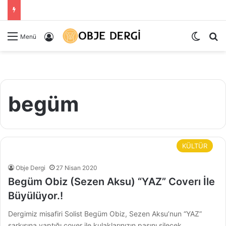
Dış gö
Ar
Kayıt Ol
Menü
begüm
KÜLTÜR
Obje Dergi
27 Nisan 2020
Begüm Obiz (Sezen Aksu) “YAZ” Coverı İle
Büyülüyor.!
Dergimiz misafiri Solist Begüm Obiz, Sezen Aksu’nun “YAZ”
şarkısına yaptığı cover ile kulaklarınızın pasını silecek.