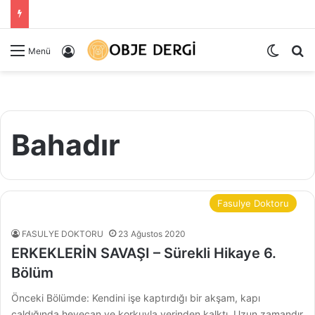
Dış gö
Ar
Kayıt Ol
Menü
Bahadır
Fasulye Doktoru
FASULYE DOKTORU
23 Ağustos 2020
ERKEKLERİN SAVAŞI – Sürekli Hikaye 6.
Bölüm
Önceki Bölümde: Kendini işe kaptırdığı bir akşam, kapı
çaldığında heyecan ve korkuyla yerinden kalktı. Uzun zamandır